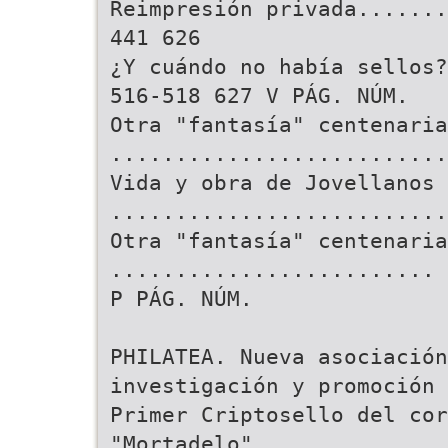
Reimpresión privada.......
441 626
¿Y cuándo no había sellos?
516-518 627 V PÁG. NÚM.
Otra "fantasía" centenaria
..........................
Vida y obra de Jovellanos
..........................
Otra "fantasía" centenaria
......................... 
P PÁG. NÚM.
PHILATEA. Nueva asociación
investigación y promoción 
Primer Criptosello del cor
"Mortadelo"