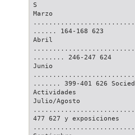
S
Marzo
..........................
...... 164-168 623
Abril
..........................
........ 246-247 624
Junio
..........................
....... 399-401 626 Socied
Actividades
Julio/Agosto
..........................
477 627 y exposiciones
..........................