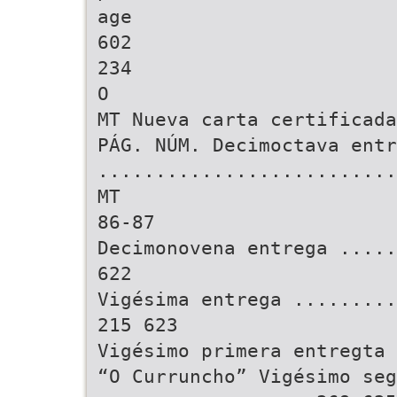
age
602
234
O
MT Nueva carta certificada
PÁG. NÚM. Decimoctava entr
..........................
MT
86-87
Decimonovena entrega ....
622
Vigésima entrega .........
215 623
Vigésimo primera entregta 
“O Curruncho” Vigésimo seg