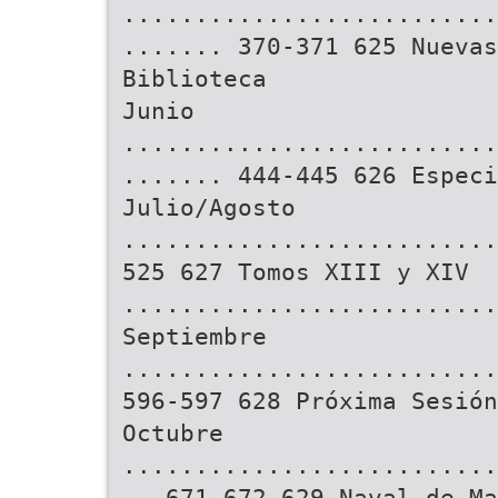
..........................
....... 370-371 625 Nueva
Biblioteca
Junio
..........................
....... 444-445 626 Especi
Julio/Agosto
..........................
525 627 Tomos XIII y XIV
.........................
Septiembre
..........................
596-597 628 Próxima Sesión
Octubre
..........................
.. 671-672 629 Naval de Ma