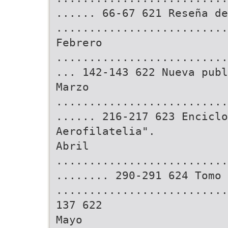
...... 66-67 621 Reseña de
..........................
Febrero
..........................
... 142-143 622 Nueva publ
Marzo
..........................
...... 216-217 623 Enciclo
Aerofilatelia".
Abril
..........................
........ 290-291 624 Tomo 
..........................
137 622
Mayo