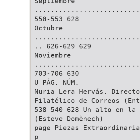
Septiembre
..........................
550-553 628
Octubre
..........................
.. 626-629 629
Noviembre
..........................
703-706 630
U PÁG. NÚM.
Nuria Lera Hervás. Directo
Filatélico de Correos (Ent
538-540 628 Un alto en la 
(Esteve Domènech)
page Piezas Extraordinaria
p