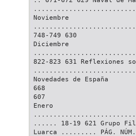
..........................
Noviembre
..........................
748-749 630
Diciembre
..........................
822-823 631 Reflexiones so
..........................
Novedades de España
668
607
Enero
..........................
...... 18-19 621 Grupo Fil
Luarca ......... PÁG. NÚM.