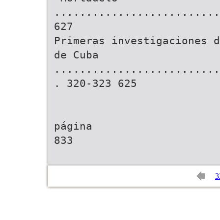
..........................
627
Primeras investigaciones d
de Cuba
..........................
. 320-323 625
página
833
3