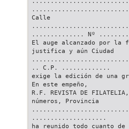
..........................
..........................
Calle
..........................
.............. Nº ........
El auge alcanzado por la f
justifica y aún Ciudad
..........................
.. C.P. .............
exige la edición de una gr
En este empeño,
R.F. REVISTA DE FILATELIA,
números, Provincia
.........................
....................
ha reunido todo cuanto de 