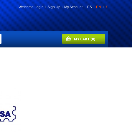
Welcome
Login
Sign Up
My Account
ES
EN
€
MY CART
(0)