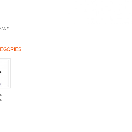
MANFIL
EGORIES
s
s