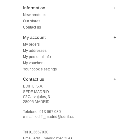
Information
+
New products
Our stores
Contact us
My account
+
My orders
My addresses
My personal info
My vouchers
Your cookie settings
Contact us
+
EDIFIL, S.A.
SEDE MADRID: 

C/ Carvajales, 3

28005 MADRID 

Teléfono: 913 667 030

e-mail: edifil_madrid@edifil.es

Tel 913667030
Email
edifil_madrid@edifil.es