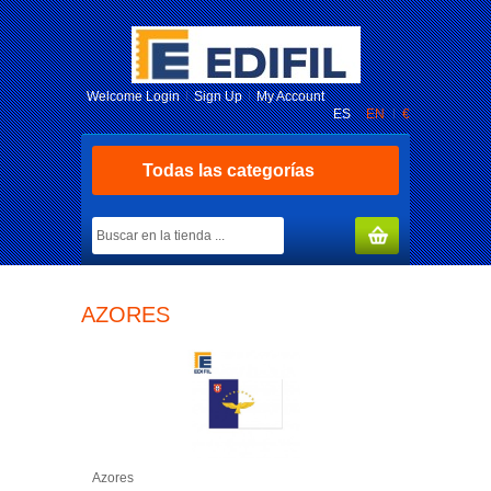
Welcome
Login
Sign Up
My Account
ES
EN
€
Todas las categorías
MY CART
(0)
AZORES
Azores