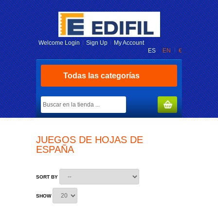
Welcome
Login
Sign Up
My Account
ES
EN
€
Todas las categorías
MY CART
(0)
JUEGOS DE HOJAS DE
ESPAÑA
SORT BY
SHOW