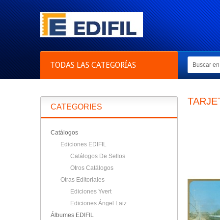
TODAS LAS CATEGORÍAS
TARJE
CATEGORIES
Catálogos
Ediciones EDIFIL
Catálogos De Sellos
Otros Catálogos
Otras Editoriales
Ediciones Yvert
Ediciones Ángel Laiz
Álbumes EDIFIL