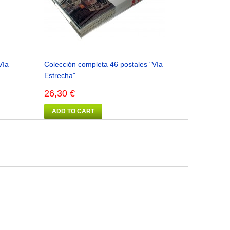
Vía
Colección completa 46 postales "Vía
Estrecha"
26,30 €
ADD TO CART