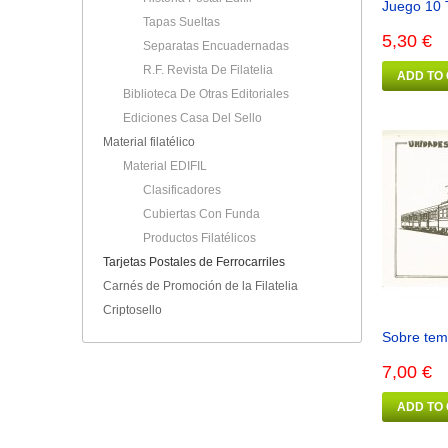
Juego 10 T
Tapas Sueltas
5,30 €
Separatas Encuadernadas
R.F. Revista De Filatelia
ADD TO
Biblioteca De Otras Editoriales
Ediciones Casa Del Sello
Material filatélico
Material EDIFIL
Clasificadores
Cubiertas Con Funda
Productos Filatélicos
Tarjetas Postales de Ferrocarriles
Carnés de Promoción de la Filatelia
Criptosello
Sobre temá
7,00 €
ADD TO