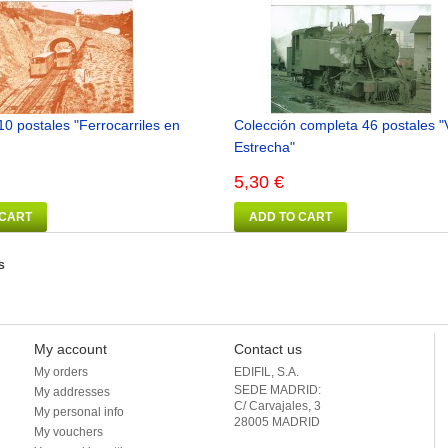
0 postales "Ferrocarriles en
Colección completa 46 postales "
Estrecha"
5,30 €
 CART
ADD TO CART
S
My account
Contact us
My orders
EDIFIL, S.A.
SEDE MADRID: 

My addresses
C/ Carvajales, 3

My personal info
28005 MADRID 

My vouchers