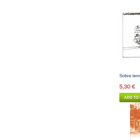
Sobre temá
5,30 €
ADD TO