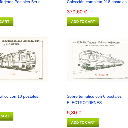
arjetas Postales Serie...
Colección completa 918 postales 
379,60 €
 CART
ADD TO CART
tico con 10 postales...
Sobre temático con 6 postales
ELECTROTRENES
5,30 €
 CART
ADD TO CART