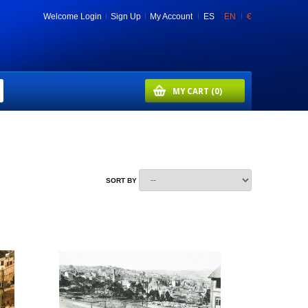
Welcome
Login
Sign Up
My Account
ES
EN
€
MY CART
(0)
SORT BY