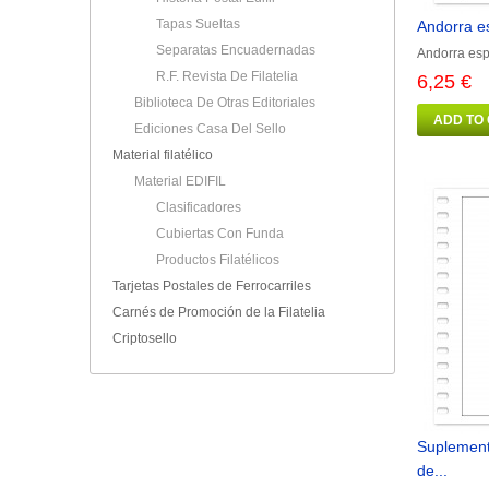
Tapas Sueltas
Andorra e
Separatas Encuadernadas
Andorra esp
R.F. Revista De Filatelia
6,25 €
Biblioteca De Otras Editoriales
ADD TO
Ediciones Casa Del Sello
Material filatélico
Material EDIFIL
Clasificadores
Cubiertas Con Funda
Productos Filatélicos
Tarjetas Postales de Ferrocarriles
Carnés de Promoción de la Filatelia
Criptosello
Suplement
de...