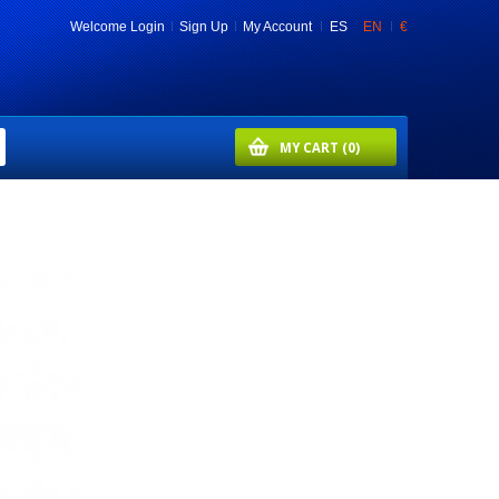
Welcome
Login
Sign Up
My Account
ES
EN
€
MY CART
(0)