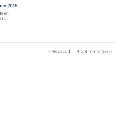
ium 2015
do en
s...
« Previous
1
...
4
5
6
7
8
9
Next »