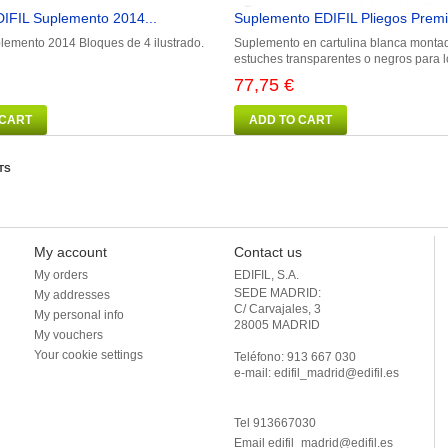
IFIL Suplemento 2014...
Suplemento EDIFIL Pliegos Prem
emento 2014 Bloques de 4 ilustrado.
Suplemento en cartulina blanca monta
estuches transparentes o negros para lo
77,75 €
 CART
ADD TO CART
TS
My account
Contact us
My orders
EDIFIL, S.A.
SEDE MADRID: 

My addresses
C/ Carvajales, 3

My personal info
28005 MADRID 

My vouchers
Your cookie settings
Teléfono: 913 667 030

e-mail: edifil_madrid@edifil.es

Tel 913667030
Email
edifil_madrid@edifil.es