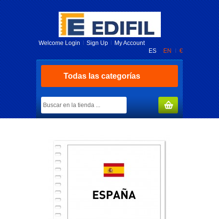
Welcome
Login
Sign Up
My Account
ES
EN
€
Todas las categorías
MY CART
(0)