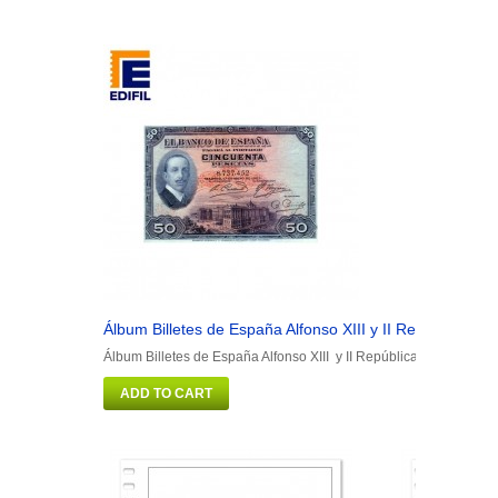
Álbum Billetes de España Alfonso XIII y II República
Á
Álbum Billetes de España Alfonso XIII y II República
Á
ADD TO CART