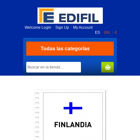
Welcome
Login
Sign Up
My Account
ES
EN
€
Todas las categorías
MY CART
(0)