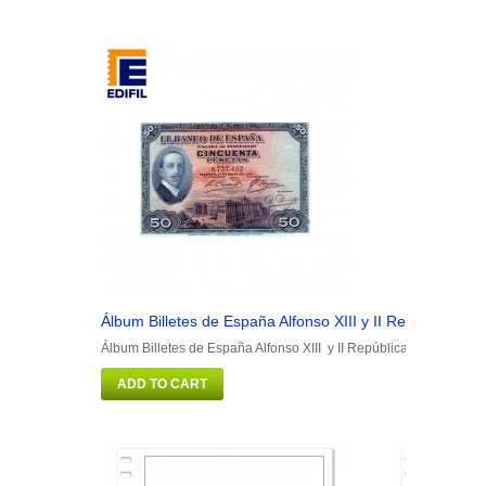
Álbum Billetes de España Alfonso XIII y II República
Á
Álbum Billetes de España Alfonso XIII y II República
Á
ADD TO CART