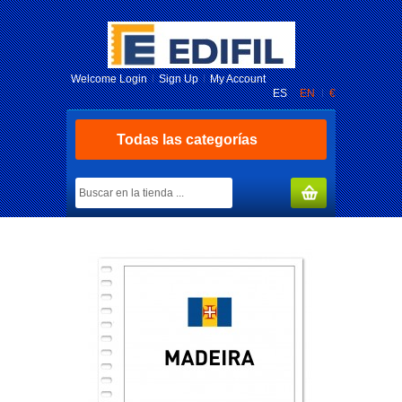
Welcome
Login
Sign Up
My Account
ES
EN
€
Todas las categorías
MY CART
(0)