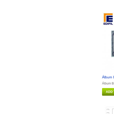
Álbum B
Álbum Bi
ADD 