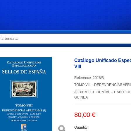
Catálogo Unificado Espec
VIII
Reference:
2018/8
TOMO VIII – DEPENDENCIAS AFRI
ÁFRICA OCCIDENTAL – CABO JU
GUINEA
80,00 €
Quantity: