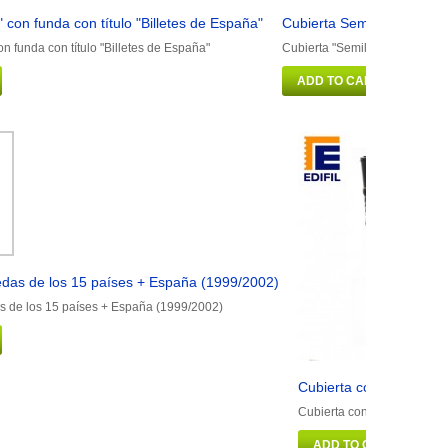
" con funda con título "Billetes de España"
Cubierta Semilujo con fu
on funda con título "Billetes de España"
Cubierta "Semilujo" con fund
ADD TO CART
das de los 15 países + España (1999/2002)
 de los 15 países + España (1999/2002)
Cubierta con funda (6 
Cubierta con funda (6 hoj
ADD TO CART