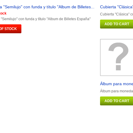
a "Semilujo" con funda y título "Album de Billetes...
Cubierta "Clásica
tock
Cubierta "Clásica" c
 "Semilujo" con funda y título "Album de Billetes España"
ADD TO CART
OF STOCK
Álbum para mone
Álbum para monedas
ADD TO CART