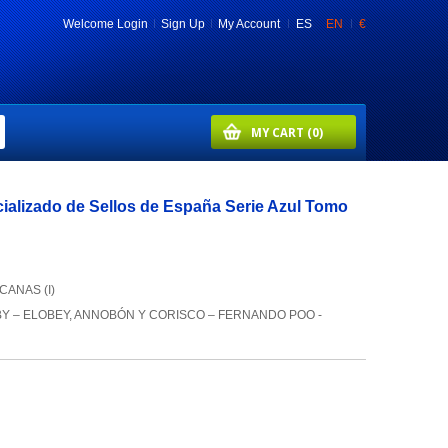
Welcome
Login
Sign Up
My Account
ES
EN
€
MY CART
(0)
ializado de Sellos de España Serie Azul Tomo
CANAS (I)
BY – ELOBEY, ANNOBÓN Y CORISCO – FERNANDO POO -