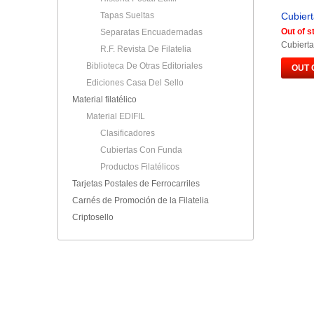
Tapas Sueltas
Cubiert
Out of s
Separatas Encuadernadas
Cubierta
R.F. Revista De Filatelia
Biblioteca De Otras Editoriales
OUT 
Ediciones Casa Del Sello
Material filatélico
Material EDIFIL
Clasificadores
Cubiertas Con Funda
Productos Filatélicos
Tarjetas Postales de Ferrocarriles
Carnés de Promoción de la Filatelia
Criptosello