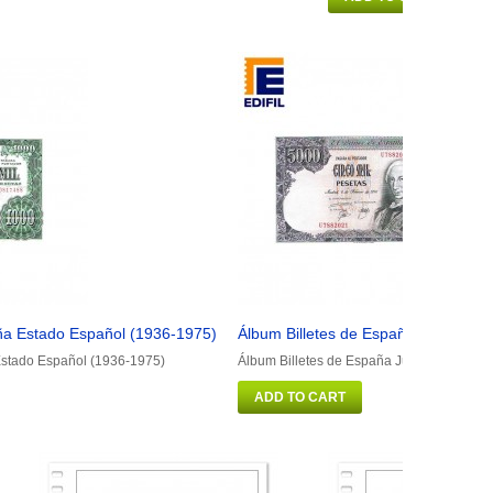
ña Estado Español (1936-1975)
Álbum Billetes de España Juan Carl
Estado Español (1936-1975)
Álbum Billetes de España Juan Carlos I (
ADD TO CART