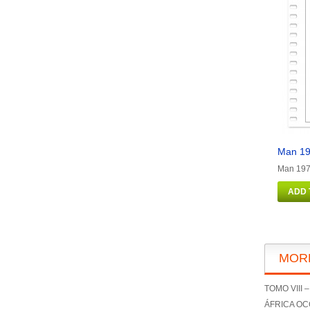
Man 19
Man 1973
ADD 
MOR
TOMO VIII 
ÁFRICA OC