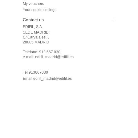
My vouchers
Your cookie settings
Contact us
+
EDIFIL, S.A.
SEDE MADRID: 

C/ Carvajales, 3

28005 MADRID 

Teléfono: 913 667 030

e-mail: edifil_madrid@edifil.es

Tel 913667030
Email
edifil_madrid@edifil.es