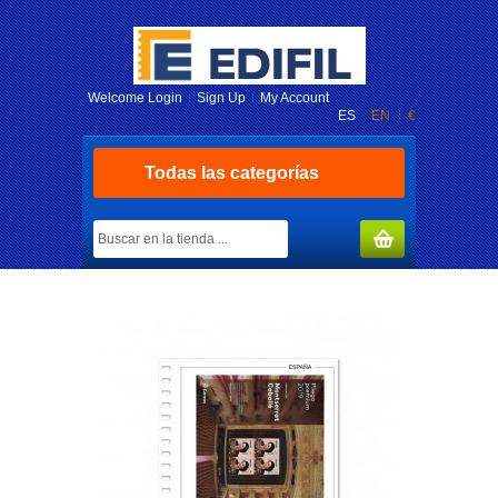
Welcome
Login
Sign Up
My Account
ES
EN
€
Todas las categorías
MY CART
(0)