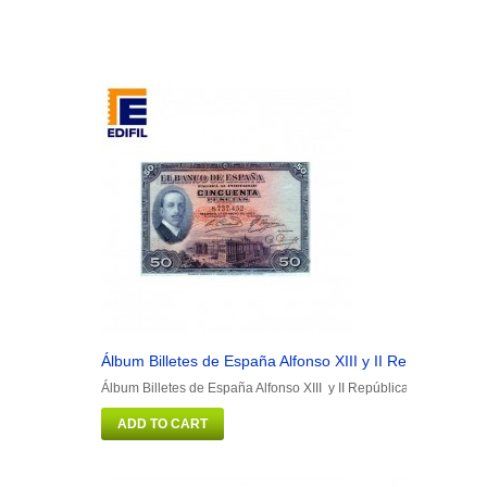
Álbum Billetes de España Alfonso XIII y II República
Á
Álbum Billetes de España Alfonso XIII y II República
Á
ADD TO CART