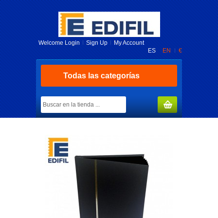
Welcome
Login
Sign Up
My Account
ES
EN
€
Todas las categorías
MY CART
(0)