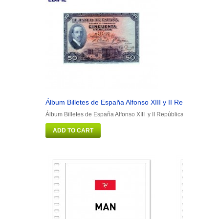
Álbum Billetes de España Alfonso XIII y II República
Á
Álbum Billetes de España Alfonso XIII y II República
Á
ADD TO CART