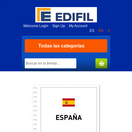
Welcome
Login
Sign Up
My Account
ES
EN
€
Todas las categorías
MY CART
(0)