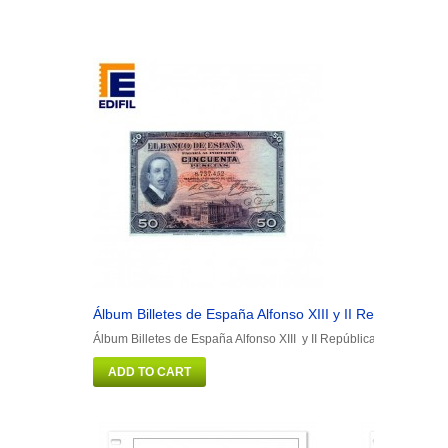
Álbum Billetes de España Alfonso XIII y II República
Á
Álbum Billetes de España Alfonso XIII y II República
Á
ADD TO CART