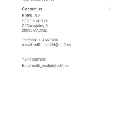
Contact us
+
EDIFIL, S.A.
SEDE MADRID: 

C/ Carvajales, 3

28005 MADRID 

Teléfono: 913 667 030

e-mail: edifil_madrid@edifil.es

Tel 913667030
Email
edifil_madrid@edifil.es