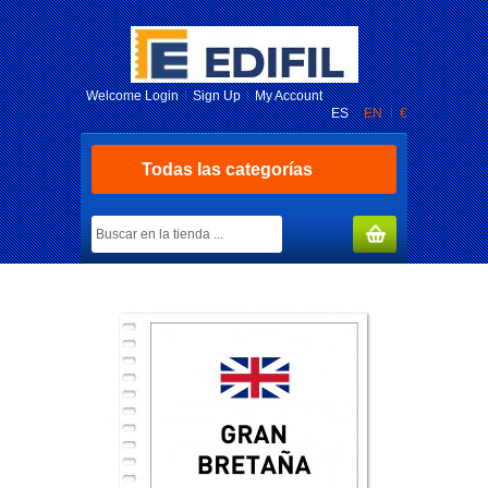
Welcome
Login
Sign Up
My Account
ES
EN
€
Todas las categorías
MY CART
(0)