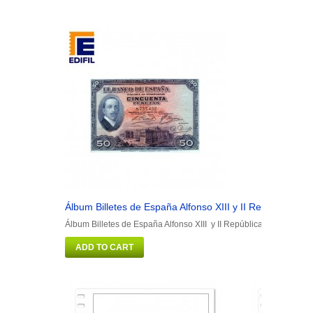
Álbum Billetes de España Alfonso XIII y II República
Á
Álbum Billetes de España Alfonso XIII y II República
Á
ADD TO CART