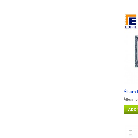
Álbum B
Álbum Bi
ADD 