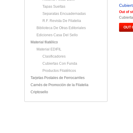
Cubiert
Tapas Sueltas
Out of s
Separatas Encuadernadas
Cubierta
R.F. Revista De Filatelia
OUT 
Biblioteca De Otras Editoriales
Ediciones Casa Del Sello
Material filatélico
Material EDIFIL
Clasificadores
Cubiertas Con Funda
Productos Filatélicos
Tarjetas Postales de Ferrocarriles
Carnés de Promoción de la Filatelia
Criptosello