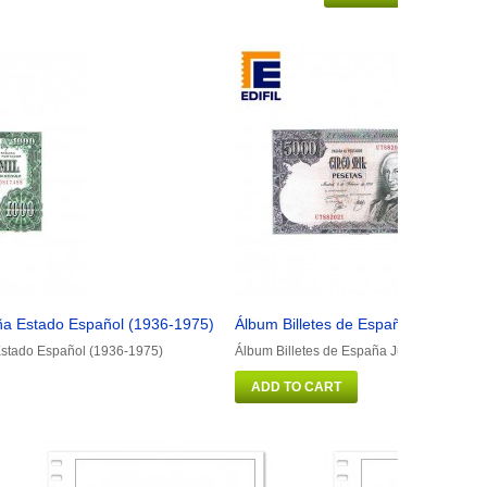
ña Estado Español (1936-1975)
Álbum Billetes de España Juan Carl
Estado Español (1936-1975)
Álbum Billetes de España Juan Carlos I (
ADD TO CART