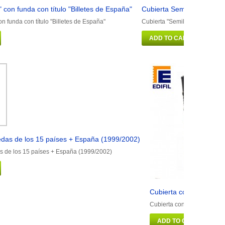
" con funda con título "Billetes de España"
Cubierta Semilujo con fu
on funda con título "Billetes de España"
Cubierta "Semilujo" con fund
ADD TO CART
das de los 15 países + España (1999/2002)
 de los 15 países + España (1999/2002)
Cubierta con funda (6 
Cubierta con funda (6 hoj
ADD TO CART