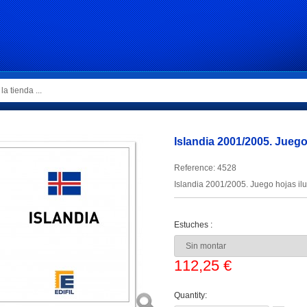
Islandia 2001/2005. Juego
Reference:
4528
Islandia 2001/2005. Juego hojas ilu
Estuches :
112,25 €
Quantity: