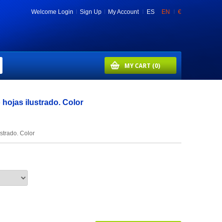
Welcome
Login
Sign Up
My Account
ES
EN
€
MY CART
(0)
 hojas ilustrado. Color
strado. Color