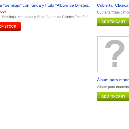
a "Semilujo" con funda y título "Album de Billetes...
Cubierta "Clásica
tock
Cubierta "Clásica" c
 "Semilujo" con funda y título "Album de Billetes España"
ADD TO CART
OF STOCK
Álbum para mone
Álbum para monedas
ADD TO CART