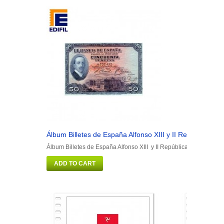
Álbum Billetes de España Alfonso XIII y II República
Á
Álbum Billetes de España Alfonso XIII y II República
Á
ADD TO CART