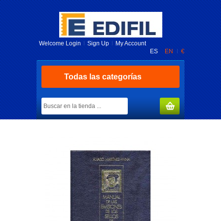
Welcome
Login
Sign Up
My Account
ES
EN
€
Todas las categorías
MY CART
(0)