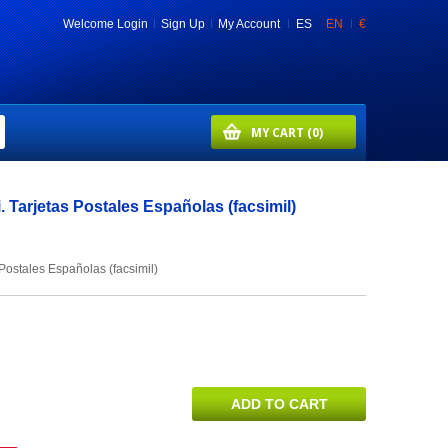
Welcome
Login
Sign Up
My Account
ES
EN
€
MY CART
(0)
 Tarjetas Postales Españolas (facsimil)
Postales Españolas (facsimil)