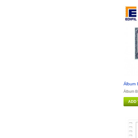
Álbum B
Álbum Bi
ADD 