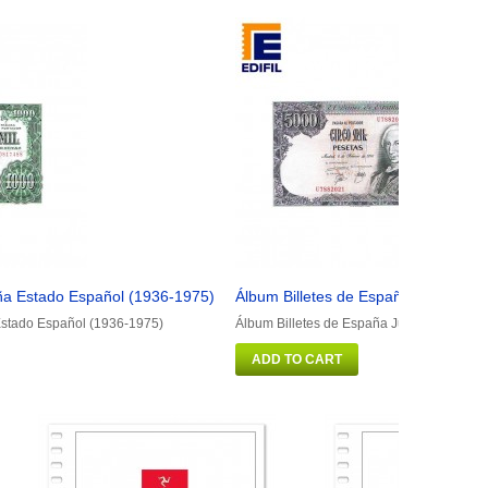
ña Estado Español (1936-1975)
Álbum Billetes de España Juan Carl
Estado Español (1936-1975)
Álbum Billetes de España Juan Carlos I (
ADD TO CART