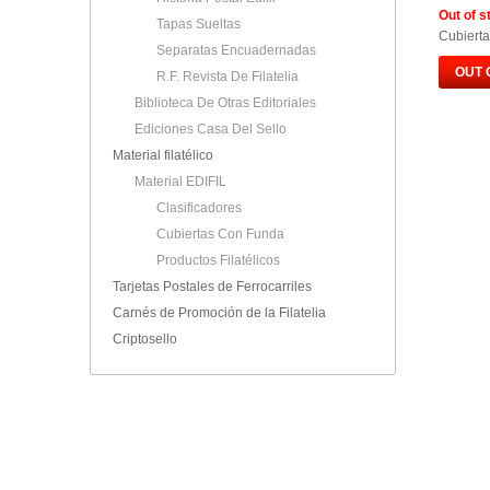
Out of s
Tapas Sueltas
Cubierta
Separatas Encuadernadas
OUT 
R.F. Revista De Filatelia
Biblioteca De Otras Editoriales
Ediciones Casa Del Sello
Material filatélico
Material EDIFIL
Clasificadores
Cubiertas Con Funda
Productos Filatélicos
Tarjetas Postales de Ferrocarriles
Carnés de Promoción de la Filatelia
Criptosello