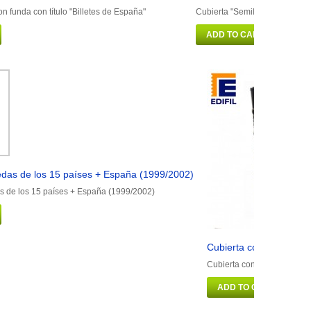
on funda con título "Billetes de España"
Cubierta "Semilujo" con fund
ADD TO CART
das de los 15 países + España (1999/2002)
 de los 15 países + España (1999/2002)
Cubierta con funda (6 
Cubierta con funda (6 hoj
ADD TO CART