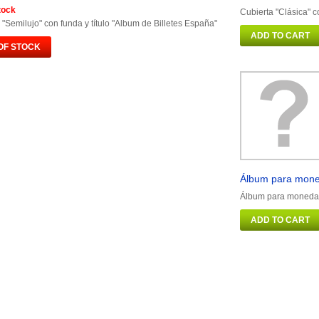
tock
Cubierta "Clásica" c
 "Semilujo" con funda y título "Album de Billetes España"
ADD TO CART
OF STOCK
Álbum para mone
Álbum para monedas
ADD TO CART