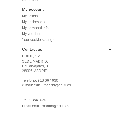
My account
+
My orders
My addresses
My personal info
My vouchers
Your cookie settings
Contact us
+
EDIFIL, S.A.
SEDE MADRID: 

C/ Carvajales, 3

28005 MADRID 

Teléfono: 913 667 030

e-mail: edifil_madrid@edifil.es

Tel 913667030
Email
edifil_madrid@edifil.es