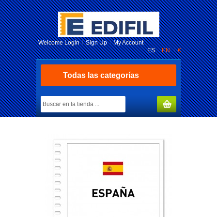
Welcome
Login
Sign Up
My Account
ES
EN
€
Todas las categorías
MY CART
(0)