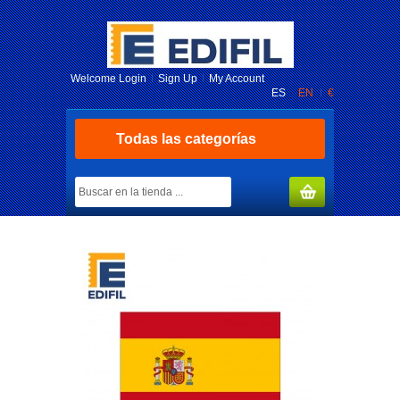
Welcome
Login
Sign Up
My Account
ES
EN
€
Todas las categorías
MY CART
(0)