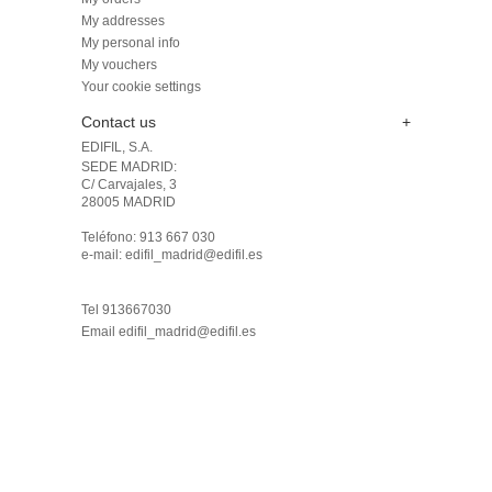
My addresses
My personal info
My vouchers
Your cookie settings
Contact us
+
EDIFIL, S.A.
SEDE MADRID: 

C/ Carvajales, 3

28005 MADRID 

Teléfono: 913 667 030

e-mail: edifil_madrid@edifil.es

Tel 913667030
Email
edifil_madrid@edifil.es