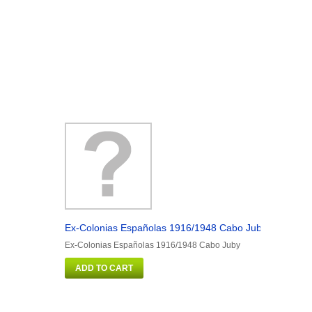
Ex-Colonias Españolas 1916/1948 Cabo Juby
Ex-Colo
Ex-Colonias Españolas 1916/1948 Cabo Juby
Ex-Colon
ADD TO CART
ADD 