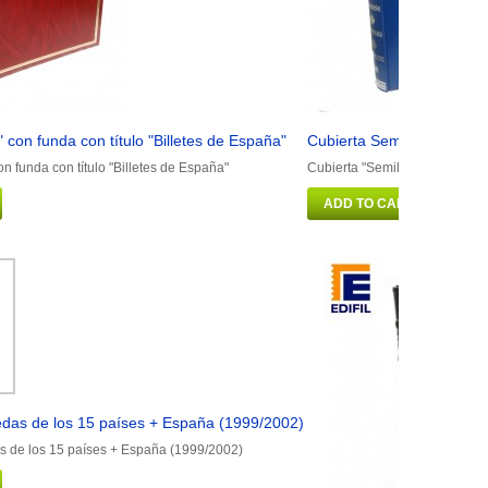
" con funda con título "Billetes de España"
Cubierta Semilujo con fu
on funda con título "Billetes de España"
Cubierta "Semilujo" con fund
ADD TO CART
das de los 15 países + España (1999/2002)
 de los 15 países + España (1999/2002)