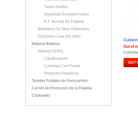
Tapas Sueltas
Separatas Encuadernadas
R.F. Revista De Filatelia
Biblioteca De Otras Editoriales
Ediciones Casa Del Sello
Cubiert
Material filatélico
Out of s
Material EDIFIL
Cubierta
Clasificadores
OUT 
Cubiertas Con Funda
Productos Filatélicos
Tarjetas Postales de Ferrocarriles
Carnés de Promoción de la Filatelia
Criptosello