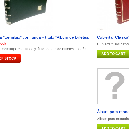
a "Semilujo" con funda y título "Album de Billetes...
Cubierta "Clásica
tock
Cubierta "Clásica" c
 "Semilujo" con funda y título "Album de Billetes España"
ADD TO CART
OF STOCK
Álbum para mone
Álbum para monedas
ADD TO CART