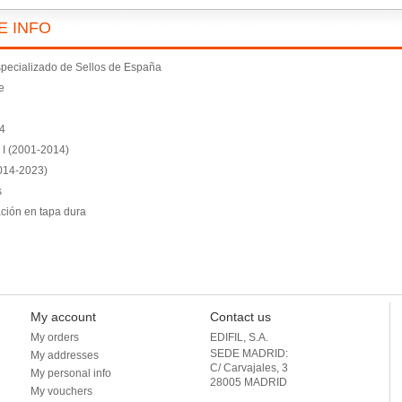
E INFO
pecializado de Sellos de España
e
4
 I (2001-2014)
2014-2023)
s
ión en tapa dura
My account
Contact us
My orders
EDIFIL, S.A.
SEDE MADRID: 

My addresses
C/ Carvajales, 3

My personal info
28005 MADRID 

My vouchers