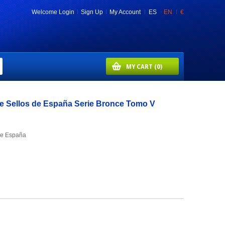
Welcome
Login
Sign Up
My Account
ES
EN
€
MY CART
(0)
de Sellos de España Serie Bronce Tomo V
de España