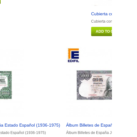
Cubierta con funda (6 
Cubierta con funda (6 hoj
ADD TO CART
ña Estado Español (1936-1975)
Álbum Billetes de España Juan Carl
Estado Español (1936-1975)
Álbum Billetes de España Juan Carlos I (