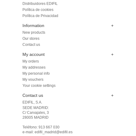
Distribuidores EDIFIL
Política de cookies
Política de Privacidad
Information
+
New products
Our stores
Contact us
My account
+
My orders
My addresses
My personal info
My vouchers
Your cookie settings
Contact us
+
EDIFIL, S.A.
SEDE MADRID: 

C/ Carvajales, 3

28005 MADRID 

Teléfono: 913 667 030

e-mail: edifil_madrid@edifil.es
