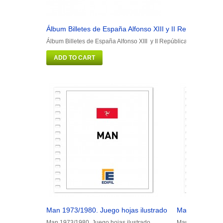
Álbum Billetes de España Alfonso XIII y II República
Á
Álbum Billetes de España Alfonso XIII y II República
Á
ADD TO CART
Man 1973/1980. Juego hojas ilustrado
Man 1981/1990
Man 1973/1980. Juego hojas ilustrado
Man 1981/1990. J