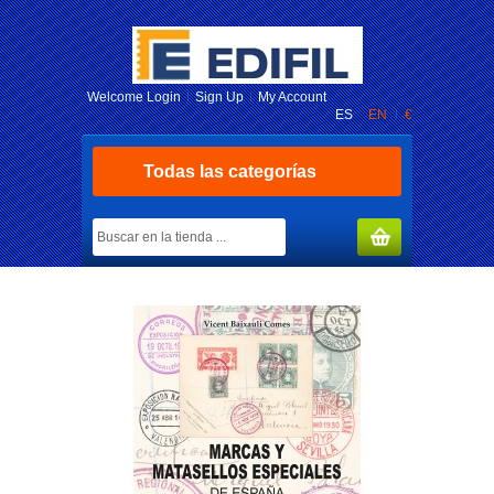
Welcome
Login
Sign Up
My Account
ES
EN
€
Todas las categorías
MY CART
(0)