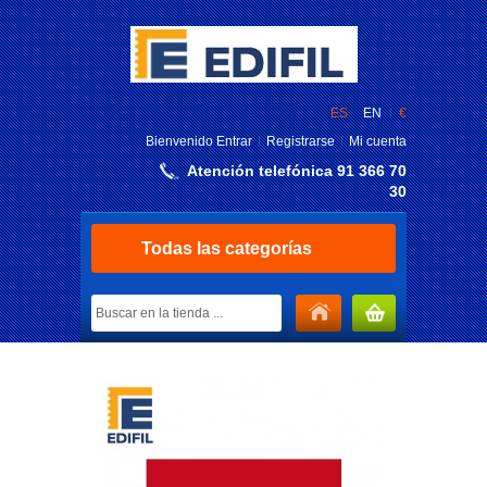
ES
EN
€
Bienvenido
Entrar
Registrarse
Mi cuenta
Atención telefónica 91 366 70
30
Todas las categorías
MI CARRITO