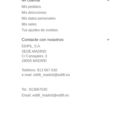
Mi cuenta
+
Mis pedidos
Mis direcciones
Mis datos personales
Mis vales
Tus ajustes de cookies
Contacte con nosotros
+
EDIFIL, S.A.
SEDE MADRID: 

C/ Carvajales, 3

28005 MADRID 

Teléfono: 913 667 030

e-mail: edifil_madrid@edifil.es

Tel.: 913667030
Email:
edifil_madrid@edifil.es