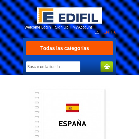
Welcome
Login
Sign Up
My Account
ES
EN
€
Todas las categorías
MY CART
(0)