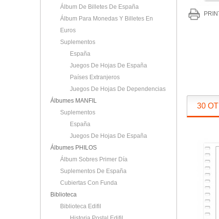
Álbum De Billetes De España
PRIN
Álbum Para Monedas Y Billetes En
Euros
Suplementos
España
Juegos De Hojas De España
Países Extranjeros
Juegos De Hojas De Dependencias
Álbumes MANFIL
30 O
Suplementos
España
Juegos De Hojas De España
Álbumes PHILOS
Álbum Sobres Primer Día
Suplementos De España
Cubiertas Con Funda
Biblioteca
Biblioteca Edifil
Historia Postal Edifil