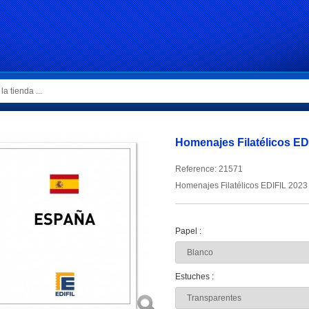
Homenajes Filatélicos ED
Reference:
21571
Homenajes Filatélicos EDIFIL 2023
Papel :
Estuches :