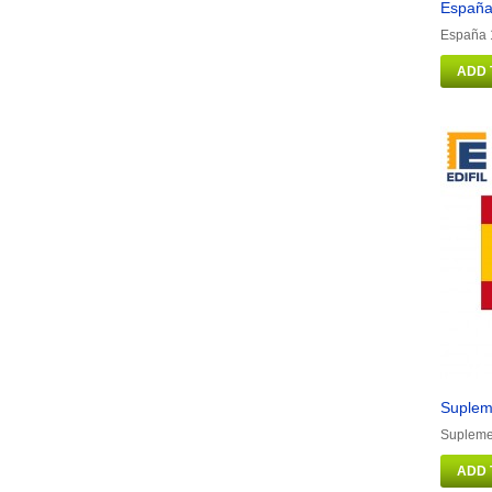
España
España 1
ADD 
Suplem
Supleme
ADD 