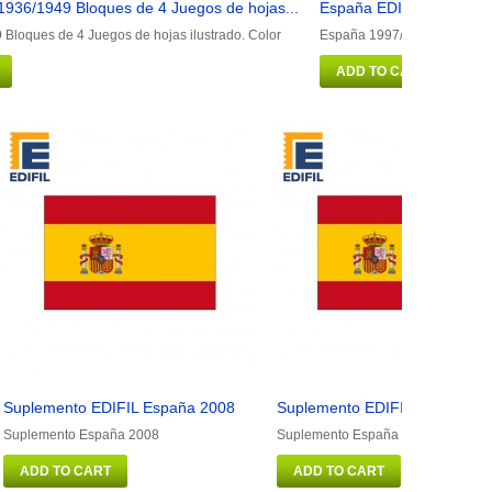
1936/1949 Bloques de 4 Juegos de hojas...
España EDIFIL 1997/2001
Bloques de 4 Juegos de hojas ilustrado. Color
España 1997/2001 Bloques d
ADD TO CART
Suplemento EDIFIL España 2008
Suplemento EDIFIL España 2
Suplemento España 2008
Suplemento España 2012
ADD TO CART
ADD TO CART