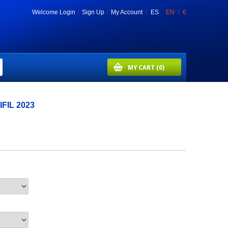
Welcome
Login
Sign Up
My Account
ES
EN
€
MY CART
(0)
IFIL 2023