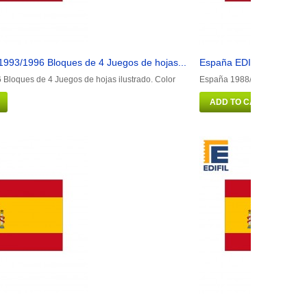
1993/1996 Bloques de 4 Juegos de hojas...
España EDIFIL 1988/1992
Bloques de 4 Juegos de hojas ilustrado. Color
España 1988/1992 Bloques d
ADD TO CART