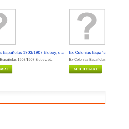
s Españolas 1903/1907 Elobey, etc
Ex-Colonias Españolas 1916/19
 Españolas 1903/1907 Elobey, etc
Ex-Colonias Españolas 1916/1948 C
CART
ADD TO CART