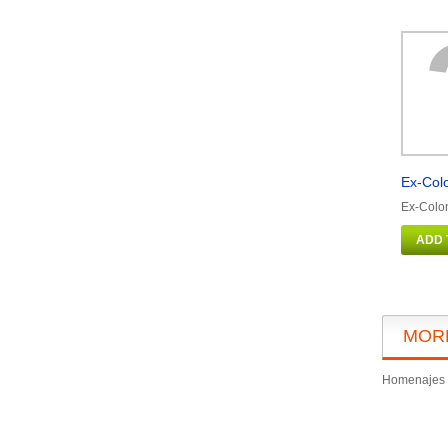
Ex-Col
Ex-Colon
ADD 
MOR
Homenajes F