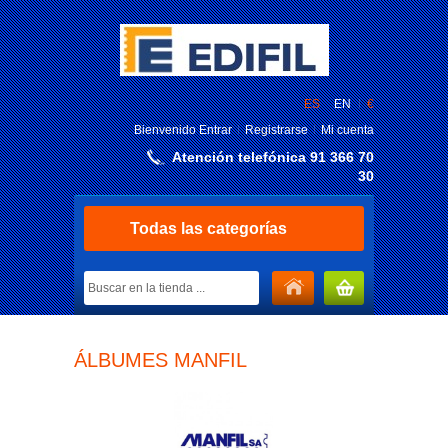
ES
EN
€
Bienvenido
Entrar
Registrarse
Mi cuenta
Atención telefónica 91 366 70
30
Todas las categorías
MI CARRITO
ÁLBUMES MANFIL