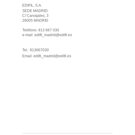
EDIFIL, S.A.
SEDE MADRID: 

C/ Carvajales, 3

28005 MADRID 

Teléfono: 913 667 030

e-mail: edifil_madrid@edifil.es

Tel.: 913667030
Email:
edifil_madrid@edifil.es