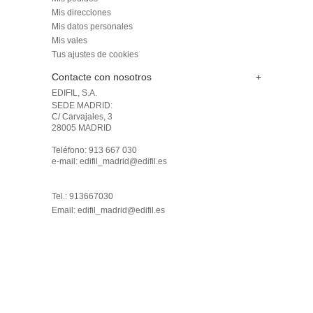
Mis direcciones
Mis datos personales
Mis vales
Tus ajustes de cookies
Contacte con nosotros
+
EDIFIL, S.A.
SEDE MADRID: 

C/ Carvajales, 3

28005 MADRID 

Teléfono: 913 667 030

e-mail: edifil_madrid@edifil.es

Tel.: 913667030
Email:
edifil_madrid@edifil.es