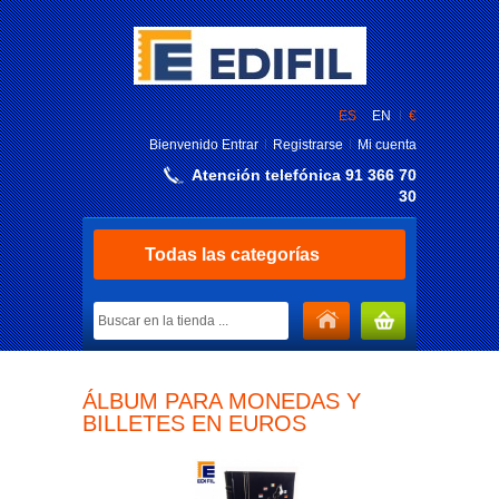
ES
EN
€
Bienvenido
Entrar
Registrarse
Mi cuenta
Atención telefónica 91 366 70
30
Todas las categorías
MI CARRITO
ÁLBUM PARA MONEDAS Y
BILLETES EN EUROS