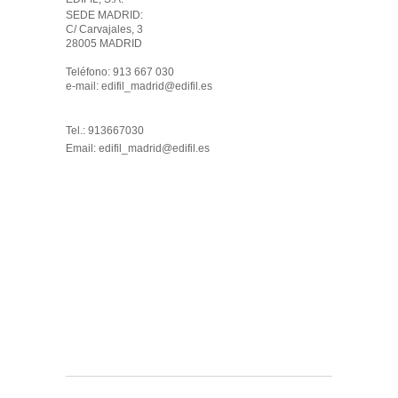
SEDE MADRID: 

C/ Carvajales, 3

28005 MADRID 

Teléfono: 913 667 030

e-mail: edifil_madrid@edifil.es

Tel.: 913667030
Email:
edifil_madrid@edifil.es