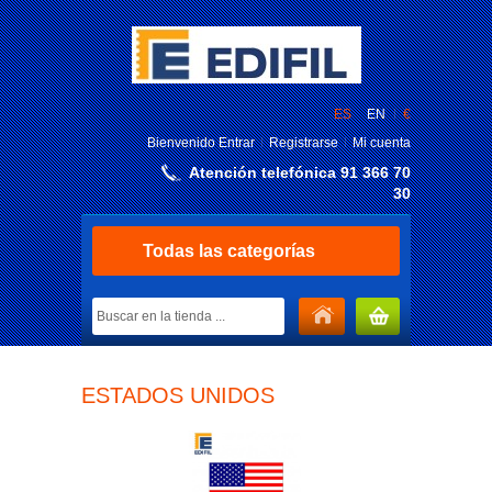
ES
EN
€
Bienvenido
Entrar
Registrarse
Mi cuenta
Atención telefónica 91 366 70
30
Todas las categorías
MI CARRITO
ESTADOS UNIDOS