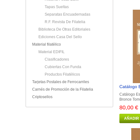
Tapas Sueltas
Separatas Encuadernadas
R.F. Revista De Filatelia
Biblioteca De Otras Editoriales
Ediciones Casa Del Sello
Material filatélico
Material EDIFIL
Clasificadores
Cubiertas Con Funda
Productos Filatélicos
Tarjetas Postales de Ferrocarriles
Catálogo E
Carnés de Promoción de la Filatelia
Catálogo Es
Criptosellos
Bronce Tomo 
80,00 €
AÑADIR