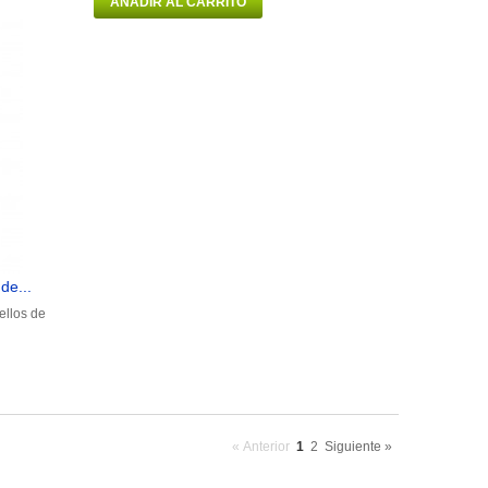
AÑADIR AL CARRITO
de...
ellos de
« Anterior
1
2
Siguiente »