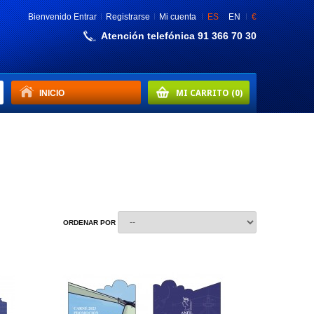
Bienvenido
Entrar
Registrarse
Mi cuenta
ES
EN
€
Atención telefónica 91 366 70 30
INICIO
MI CARRITO
(0)
ORDENAR POR