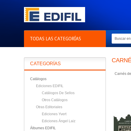
TODAS LAS CATEGORÍAS
CARNÉ
CATEGORÍAS
Carnés de 
Catálogos
Ediciones EDIFIL
Catálogos De Sellos
Otros Catálogos
Otras Editoriales
Ediciones Yvert
Ediciones Ángel Laiz
Álbumes EDIFIL