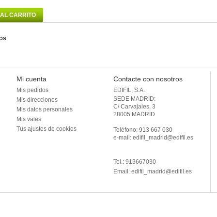
 AL CARRITO
OS
Mi cuenta
Contacte con nosotros
Mis pedidos
EDIFIL, S.A.
SEDE MADRID: 

Mis direcciones
C/ Carvajales, 3

Mis datos personales
28005 MADRID 

Mis vales
Tus ajustes de cookies
Teléfono: 913 667 030

e-mail: edifil_madrid@edifil.es

Tel.: 913667030
Email:
edifil_madrid@edifil.es