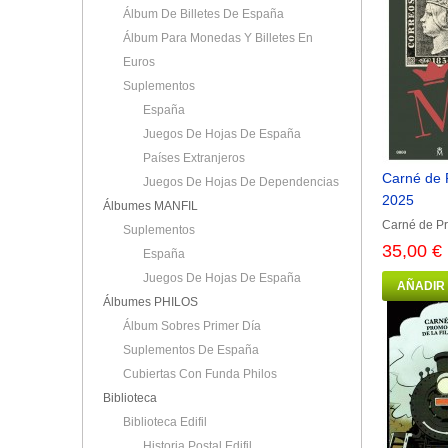
Álbum De Billetes De España
Álbum Para Monedas Y Billetes En
Euros
Suplementos
España
Juegos De Hojas De España
Países Extranjeros
Carné de P
Juegos De Hojas De Dependencias
2025
Álbumes MANFIL
Carné de Pr
Suplementos
35,00 €
España
Juegos De Hojas De España
AÑADIR
Álbumes PHILOS
Álbum Sobres Primer Día
Suplementos De España
Cubiertas Con Funda Philos
Biblioteca
Biblioteca Edifil
Historia Postal Edifil