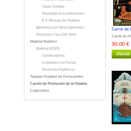
Tapas Sueltas
Separatas Encuadernadas
R.F. Revista De Filatelia
Biblioteca De Otras Editoriales
Carné de P
Ediciones Casa Del Sello
Carné de Pr
Material filatélico
30,00 €
Material EDIFIL
AÑADIR
Clasificadores
Cubiertas Con Funda
Productos Filatélicos
Tarjetas Postales de Ferrocarriles
Carnés de Promoción de la Filatelia
Criptosellos