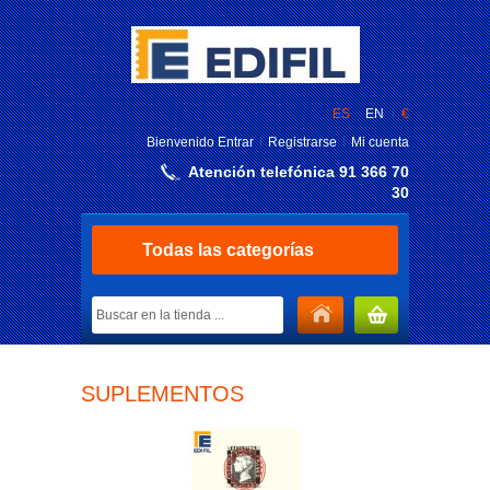
ES
EN
€
Bienvenido
Entrar
Registrarse
Mi cuenta
Atención telefónica 91 366 70
30
Todas las categorías
MI CARRITO
SUPLEMENTOS