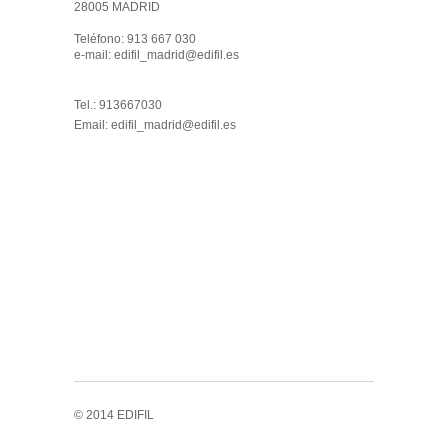
28005 MADRID 

Teléfono: 913 667 030

e-mail: edifil_madrid@edifil.es

Tel.: 913667030
Email:
edifil_madrid@edifil.es
© 2014 EDIFIL