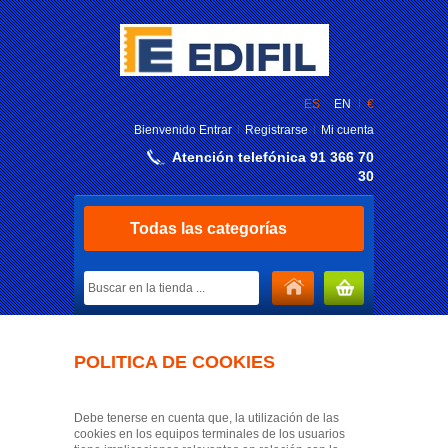
ES
EN
€
Bienvenido
Entrar
Registrarse
Mi cuenta
Atención telefónica 91 366 70
30
Todas las categorías
MI CARRITO
POLITICA DE COOKIES
Debe tenerse en cuenta que, la utilización de las
cookies en los equipos terminales de los usuarios