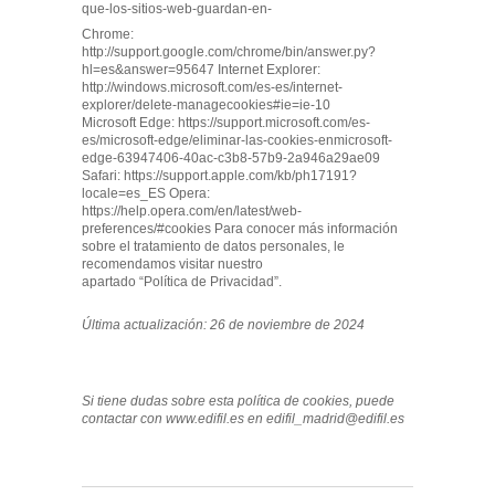
que-los-sitios-web-guardan-en-
Chrome:
http://support.google.com/chrome/bin/answer.py?
hl=es&answer=95647 Internet Explorer:
http://windows.microsoft.com/es-es/internet-
explorer/delete-manage­cookies#ie=ie-10
Microsoft Edge: https://support.microsoft.com/es-
es/microsoft-edge/eliminar-las-cookies-en­microsoft-
edge-63947406-40ac-c3b8-57b9-2a946a29ae09
Safari: https://support.apple.com/kb/ph17191?
locale=es_ES Opera:
https://help.opera.com/en/latest/web-
preferences/#cookies Para conocer más información
sobre el tratamiento de datos personales, le
recomendamos visitar nuestro
apartado “Política de Privacidad”.
Última actualización: 26 de noviembre de 2024
Si tiene dudas sobre esta política de cookies, puede
contactar con www.edifil.es en edifil_madrid@edifil.es