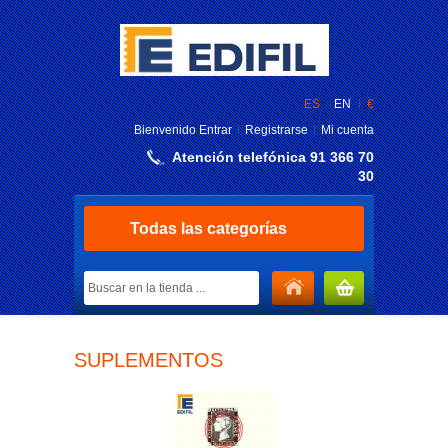
ES
EN
€
Bienvenido
Entrar
Registrarse
Mi cuenta
Atención telefónica 91 366 70
30
Todas las categorías
MI CARRITO
SUPLEMENTOS