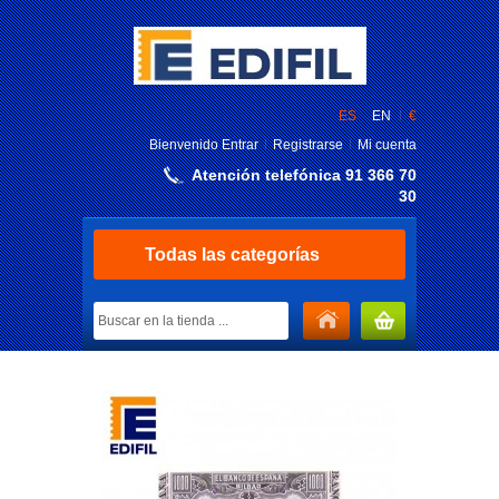
ES
EN
€
Bienvenido
Entrar
Registrarse
Mi cuenta
Atención telefónica 91 366 70
30
Todas las categorías
MI CARRITO