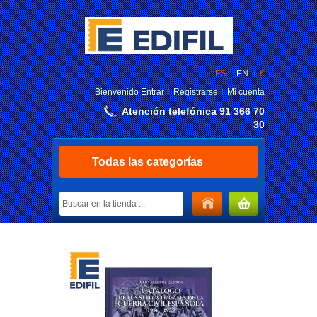
ES
EN
€
Bienvenido
Entrar
Registrarse
Mi cuenta
Atención telefónica 91 366 70
30
Todas las categorías
MI CARRITO