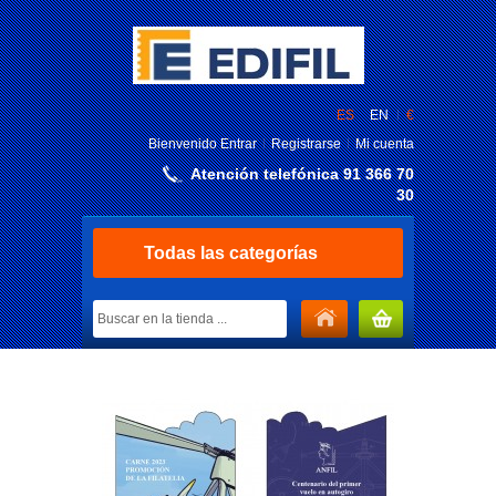
ES
EN
€
Bienvenido
Entrar
Registrarse
Mi cuenta
Atención telefónica 91 366 70
30
Todas las categorías
MI CARRITO