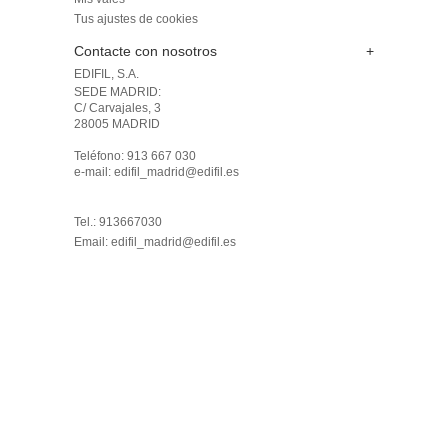
Tus ajustes de cookies
Contacte con nosotros
+
EDIFIL, S.A.
SEDE MADRID: 

C/ Carvajales, 3

28005 MADRID 

Teléfono: 913 667 030

e-mail: edifil_madrid@edifil.es

Tel.: 913667030
Email:
edifil_madrid@edifil.es