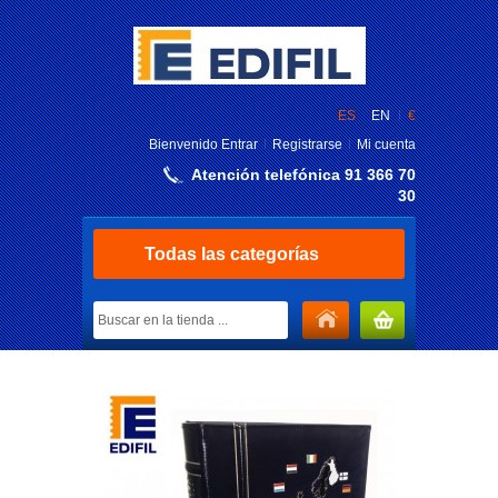
ES
EN
€
Bienvenido
Entrar
Registrarse
Mi cuenta
Atención telefónica 91 366 70
30
Todas las categorías
MI CARRITO