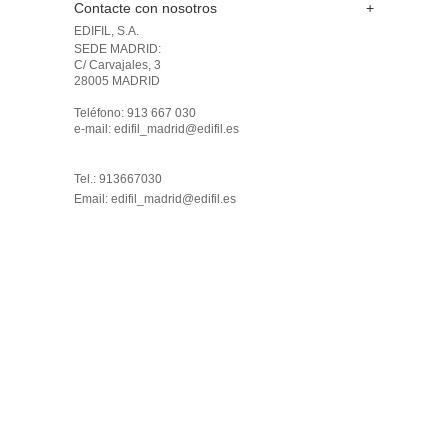
Contacte con nosotros
+
EDIFIL, S.A.
SEDE MADRID: 

C/ Carvajales, 3

28005 MADRID 

Teléfono: 913 667 030

e-mail: edifil_madrid@edifil.es

Tel.: 913667030
Email:
edifil_madrid@edifil.es