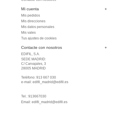
Mi cuenta
+
Mis pedidos
Mis direcciones
Mis datos personales
Mis vales
Tus ajustes de cookies
Contacte con nosotros
+
EDIFIL, S.A.
SEDE MADRID: 

C/ Carvajales, 3

28005 MADRID 

Teléfono: 913 667 030

e-mail: edifil_madrid@edifil.es

Tel.: 913667030
Email:
edifil_madrid@edifil.es