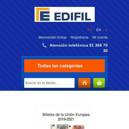
ES
EN
€
Bienvenido
Entrar
Registrarse
Mi cuenta
Atención telefónica 91 366 70
30
Todas las categorías
MI CARRITO