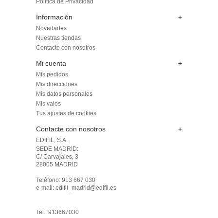
Política de Privacidad
Información
+
Novedades
Nuestras tiendas
Contacte con nosotros
Mi cuenta
+
Mis pedidos
Mis direcciones
Mis datos personales
Mis vales
Tus ajustes de cookies
Contacte con nosotros
+
EDIFIL, S.A.
SEDE MADRID: 

C/ Carvajales, 3

28005 MADRID 

Teléfono: 913 667 030

e-mail: edifil_madrid@edifil.es

Tel.: 913667030