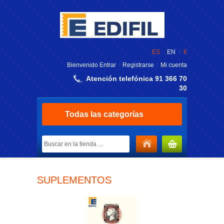
ES
EN
€
Bienvenido
Entrar
Registrarse
Mi cuenta
Atención telefónica 91 366 70
30
Todas las categorías
MI CARRITO
SUPLEMENTOS