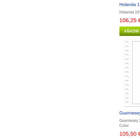
Holanda 1
Holanda 197
106,25 
AÑADIR
Guernesey
Guernesey 2
Color
105,50 