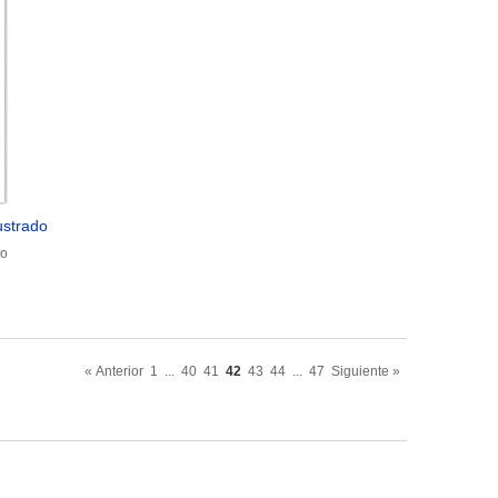
ustrado
do
« Anterior
1
...
40
41
42
43
44
...
47
Siguiente »