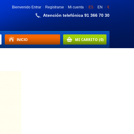
Bienvenido
Entrar
Registrarse
Mi cuenta
ES
EN
€
Atención telefónica 91 366 70 30
INICIO
MI CARRITO
(0)