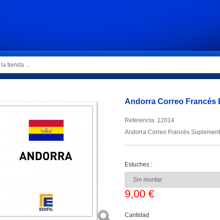
Andorra Correo Francés E
Referencia:
12014
Andorra Correo Francés Suplemento
Estuches :
9,00 €
Cantidad