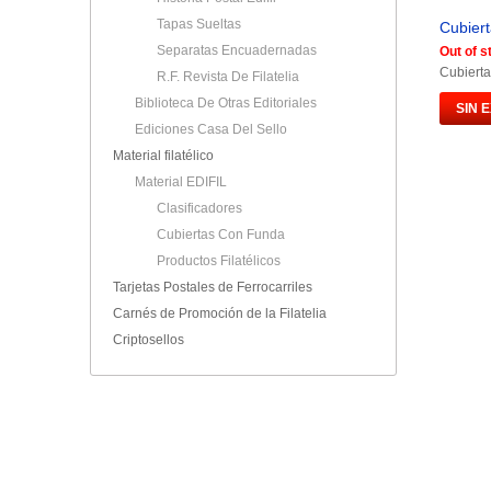
Tapas Sueltas
Cubiert
Separatas Encuadernadas
Out of s
Cubierta
R.F. Revista De Filatelia
Biblioteca De Otras Editoriales
SIN 
Ediciones Casa Del Sello
Material filatélico
Material EDIFIL
Clasificadores
Cubiertas Con Funda
Productos Filatélicos
Tarjetas Postales de Ferrocarriles
Carnés de Promoción de la Filatelia
Criptosellos