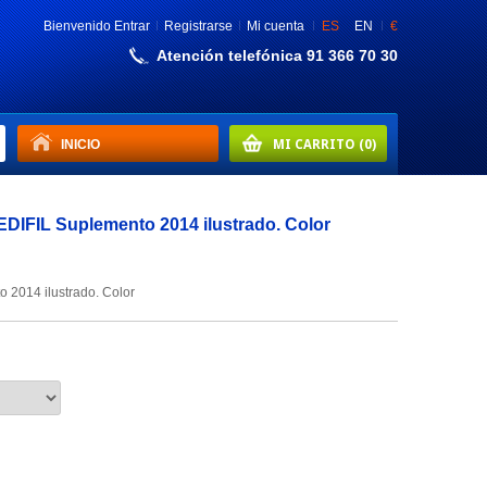
Bienvenido
Entrar
Registrarse
Mi cuenta
ES
EN
€
Atención telefónica 91 366 70 30
INICIO
MI CARRITO
(0)
DIFIL Suplemento 2014 ilustrado. Color
 2014 ilustrado. Color