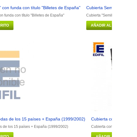
" con funda con título "Billetes de España"
Cubierta Semilujo con fu
on funda con título "Billetes de España"
Cubierta "Semilujo" con fund
RITO
AÑADIR AL CARRITO
das de los 15 países + España (1999/2002)
Cubierta con funda (6 
 de los 15 países + España (1999/2002)
Cubierta con funda (6 hoj
RITO
AÑADIR AL CARRITO