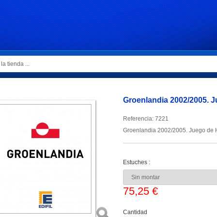
Groenlandia 2002/2005. J
Referencia:
7221
Groenlandia 2002/2005. Juego de Ho
Estuches :
75,25 €
Cantidad