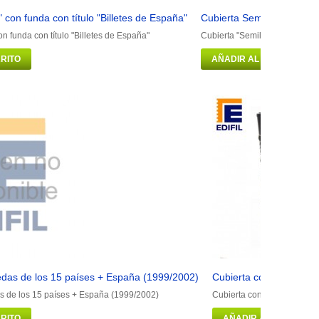
" con funda con título "Billetes de España"
Cubierta Semilujo con fu
on funda con título "Billetes de España"
Cubierta "Semilujo" con fund
RITO
AÑADIR AL CARRITO
das de los 15 países + España (1999/2002)
Cubierta con funda (6 
 de los 15 países + España (1999/2002)
Cubierta con funda (6 hoj
RITO
AÑADIR AL CARRITO