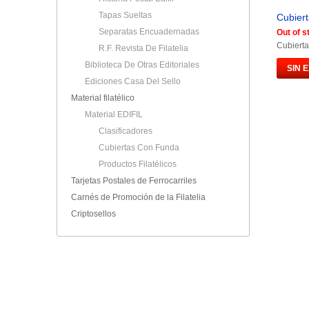
Tapas Sueltas
Cubiert
Separatas Encuadernadas
Out of s
Cubierta
R.F. Revista De Filatelia
Biblioteca De Otras Editoriales
SIN 
Ediciones Casa Del Sello
Material filatélico
Material EDIFIL
Clasificadores
Cubiertas Con Funda
Productos Filatélicos
Tarjetas Postales de Ferrocarriles
Carnés de Promoción de la Filatelia
Criptosellos