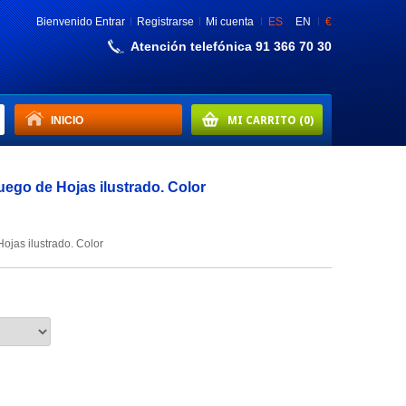
Bienvenido
Entrar
Registrarse
Mi cuenta
ES
EN
€
Atención telefónica 91 366 70 30
INICIO
MI CARRITO
(0)
uego de Hojas ilustrado. Color
jas ilustrado. Color