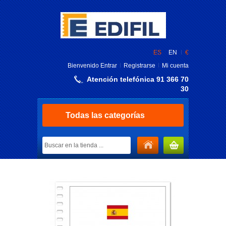
ES
EN
€
Bienvenido
Entrar
Registrarse
Mi cuenta
Atención telefónica 91 366 70
30
Todas las categorías
MI CARRITO