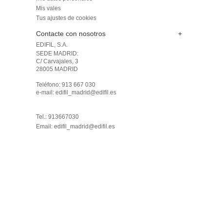
Mis vales
Tus ajustes de cookies
Contacte con nosotros
+
EDIFIL, S.A.
SEDE MADRID: 

C/ Carvajales, 3

28005 MADRID 

Teléfono: 913 667 030

e-mail: edifil_madrid@edifil.es

Tel.: 913667030
Email:
edifil_madrid@edifil.es