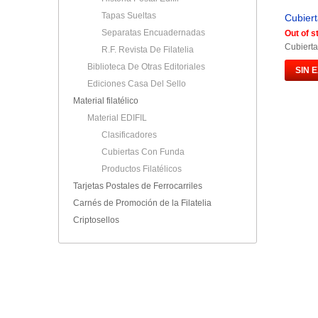
Tapas Sueltas
Cubiert
Separatas Encuadernadas
Out of s
Cubierta
R.F. Revista De Filatelia
Biblioteca De Otras Editoriales
SIN 
Ediciones Casa Del Sello
Material filatélico
Material EDIFIL
Clasificadores
Cubiertas Con Funda
Productos Filatélicos
Tarjetas Postales de Ferrocarriles
Carnés de Promoción de la Filatelia
Criptosellos