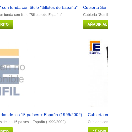
" con funda con título "Billetes de España"
Cubierta Semilujo con fu
on funda con título "Billetes de España"
Cubierta "Semilujo" con fund
RITO
AÑADIR AL CARRITO
das de los 15 países + España (1999/2002)
Cubierta con funda (6 
 de los 15 países + España (1999/2002)
Cubierta con funda (6 hoj
RITO
AÑADIR AL CARRITO