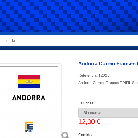
Andorra Correo Francés E
Referencia:
12021
Andorra Correo Francés EDIFIL Sup
Estuches :
12,00 €
Cantidad