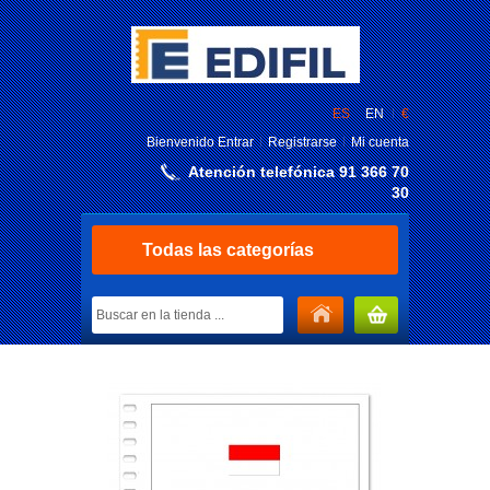
ES
EN
€
Bienvenido
Entrar
Registrarse
Mi cuenta
Atención telefónica 91 366 70
30
Todas las categorías
MI CARRITO