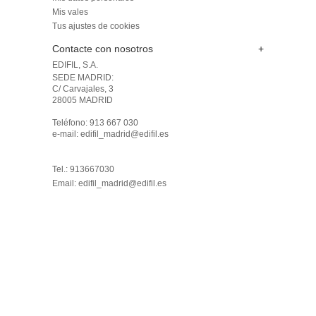
Mis vales
Tus ajustes de cookies
Contacte con nosotros
+
EDIFIL, S.A.
SEDE MADRID: 

C/ Carvajales, 3

28005 MADRID 

Teléfono: 913 667 030

e-mail: edifil_madrid@edifil.es

Tel.: 913667030
Email:
edifil_madrid@edifil.es