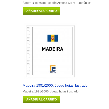
Álbum Billetes de España Alfonso XIII y II República Portadilla má
AÑADIR AL CARRITO
Madeira 1991/2000. Juego hojas ilustrado
Man 1973/1
Madeira 1991/2000. Juego hojas ilustrado
Man 1973/19
AÑADIR AL CARRITO
AÑADIR 