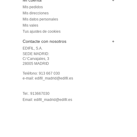
Mi cuenta
+
Mis pedidos
Mis direcciones
Mis datos personales
Mis vales
Tus ajustes de cookies
Contacte con nosotros
+
EDIFIL, S.A.
SEDE MADRID: 

C/ Carvajales, 3

28005 MADRID 

Teléfono: 913 667 030

e-mail: edifil_madrid@edifil.es

Tel.: 913667030
Email:
edifil_madrid@edifil.es