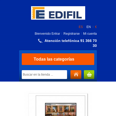
ES
EN
€
Bienvenido
Entrar
Registrarse
Mi cuenta
Atención telefónica 91 366 70
30
Todas las categorías
MI CARRITO