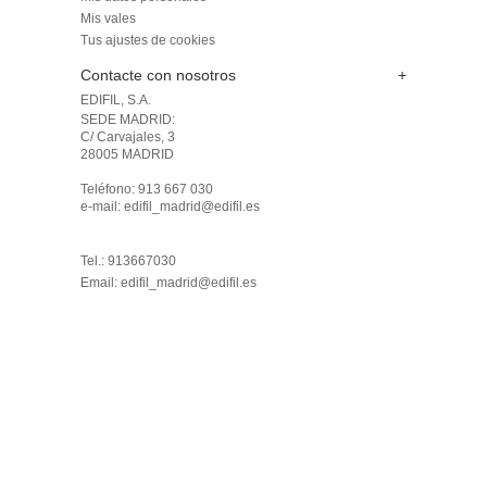
Mis vales
Tus ajustes de cookies
Contacte con nosotros
+
EDIFIL, S.A.
SEDE MADRID: 

C/ Carvajales, 3

28005 MADRID 

Teléfono: 913 667 030

e-mail: edifil_madrid@edifil.es

Tel.: 913667030
Email:
edifil_madrid@edifil.es