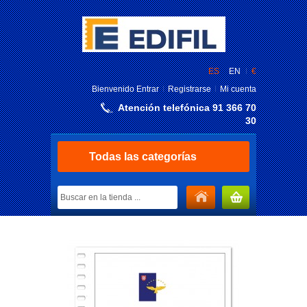
ES
EN
€
Bienvenido
Entrar
Registrarse
Mi cuenta
Atención telefónica 91 366 70
30
Todas las categorías
MI CARRITO