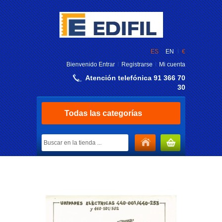
ES
EN
€
Bienvenido
Entrar
Registrarse
Mi cuenta
Atención telefónica 91 366 70
30
Todas las categorías
MI CARRITO