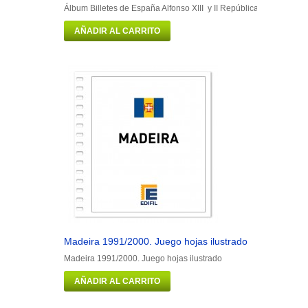
Álbum Billetes de España Alfonso XIII y II República Portadilla má
AÑADIR AL CARRITO
Madeira 1991/2000. Juego hojas ilustrado
Man 1973/1
Madeira 1991/2000. Juego hojas ilustrado
Man 1973/19
AÑADIR AL CARRITO
AÑADIR 