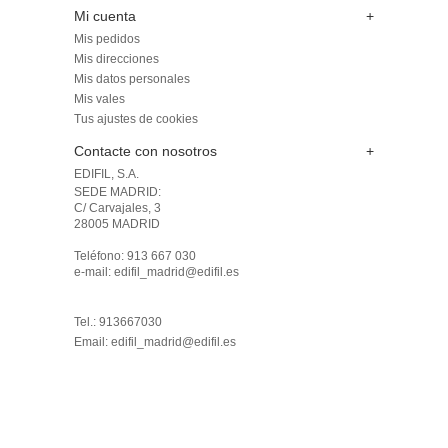
Mi cuenta
+
Mis pedidos
Mis direcciones
Mis datos personales
Mis vales
Tus ajustes de cookies
Contacte con nosotros
+
EDIFIL, S.A.
SEDE MADRID: 

C/ Carvajales, 3

28005 MADRID 

Teléfono: 913 667 030

e-mail: edifil_madrid@edifil.es

Tel.: 913667030
Email:
edifil_madrid@edifil.es